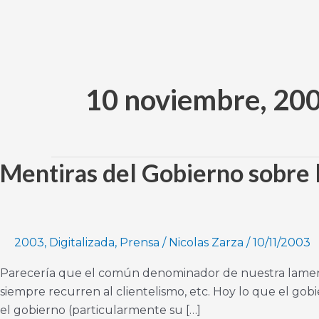
Ir
al
contenido
10 noviembre, 20
Mentiras del Gobierno sobre 
Mentiras
del
Gobierno
sobre
la
2003
,
Digitalizada
,
Prensa
/
Nicolas Zarza
/
10/11/2003
deuda
Parecería que el común denominador de nuestra lament
externa
siempre recurren al clientelismo, etc. Hoy lo que el gob
el gobierno (particularmente su […]