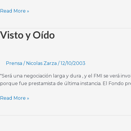
pesadilla”
Read More »
Visto y Oído
Visto
y
Oído
Prensa
/
Nicolas Zarza
/
12/10/2003
"Será una negociación larga y dura , y el FMI se verá i
porque fue prestamista de última instancia. El Fondo pre
Read More »