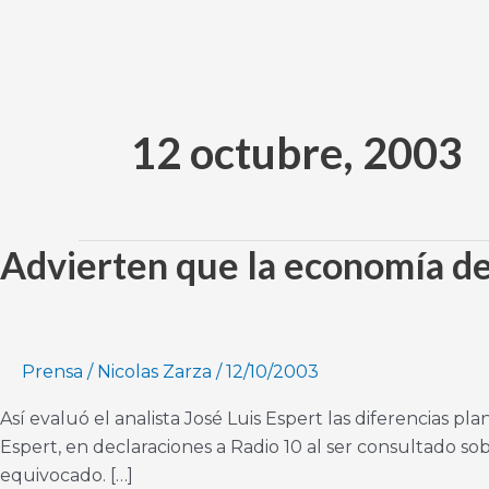
Ir
al
contenido
12 octubre, 2003
Advierten que la economía de 
Advierten
que
la
economía
de
Prensa
/
Nicolas Zarza
/
12/10/2003
la
Así evaluó el analista José Luis Espert las diferencias p
Argentina
Espert, en declaraciones a Radio 10 al ser consultado sobr
es
equivocado. […]
“una