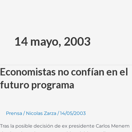
Ir
al
14 mayo, 2003
contenido
Economistas no confían en el
Economistas
no
futuro programa
confían
en
el
futuro
Prensa
/
Nicolas Zarza
/
14/05/2003
programa
Tras la posible decisión de ex presidente Carlos Menem