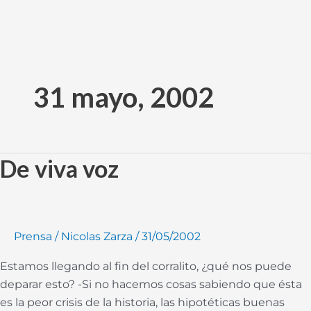
Ir
al
31 mayo, 2002
contenido
De viva voz
De
viva
voz
Prensa
/
Nicolas Zarza
/
31/05/2002
Estamos llegando al fin del corralito, ¿qué nos puede
deparar esto? -Si no hacemos cosas sabiendo que ésta
es la peor crisis de la historia, las hipotéticas buenas