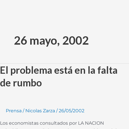
Ir
al
26 mayo, 2002
contenido
El problema está en la falta
El
problema
de rumbo
está
en
la
falta
Prensa
/
Nicolas Zarza
/
26/05/2002
de
rumbo
Los economistas consultados por LA NACION