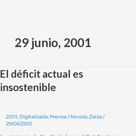
Ir
al
29 junio, 2001
contenido
El déficit actual es
El
déficit
insostenible
actual
es
insostenible
2001
,
Digitalizada
,
Prensa
/
Nicolas Zarza
/
29/06/2001