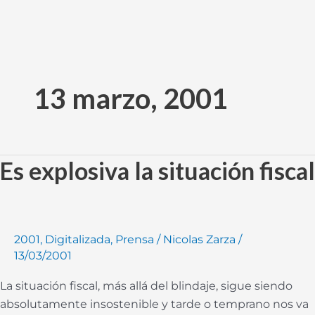
Ir
al
13 marzo, 2001
contenido
Es explosiva la situación fiscal
Es
explosiva
la
situación
fiscal
2001
,
Digitalizada
,
Prensa
/
Nicolas Zarza
/
13/03/2001
La situación fiscal, más allá del blindaje, sigue siendo
absolutamente insostenible y tarde o temprano nos va