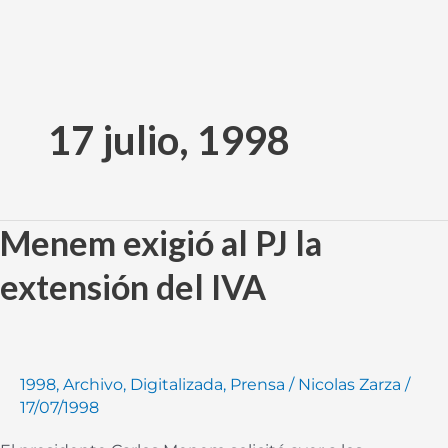
Ir
al
17 julio, 1998
contenido
Menem exigió al PJ la
Menem
exigió
extensión del IVA
al
PJ
la
extensión
1998
,
Archivo
,
Digitalizada
,
Prensa
/
Nicolas Zarza
/
del
17/07/1998
IVA