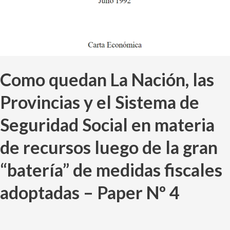
de
Seguridad
Social
en
materia
Como quedan La Nación, las
de
recursos
Provincias y el Sistema de
luego
de
Seguridad Social en materia
la
de recursos luego de la gran
gran
“batería”
“batería” de medidas fiscales
de
medidas
adoptadas – Paper Nº 4
fiscales
adoptadas
–