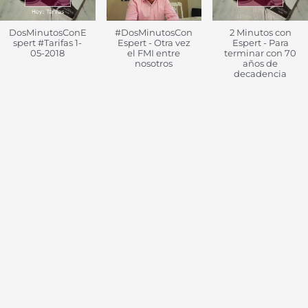
DosMinutosConE
#DosMinutosCon
2 Minutos con
spert #Tarifas 1-
Espert - Otra vez
Espert - Para
05-2018
el FMI entre
terminar con 70
nosotros
años de
decadencia